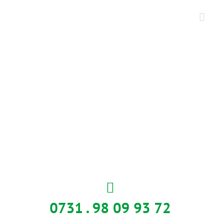
Zum
Inhalt
springen
0731 . 98 09 93 72