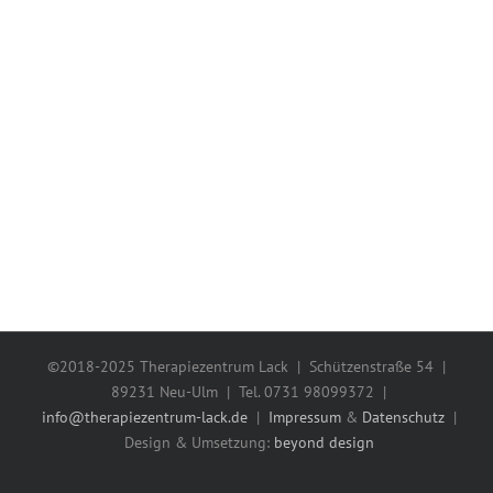
©2018-2025 Therapiezentrum Lack | Schützenstraße 54 |
89231 Neu-Ulm | Tel. 0731 98099372 |
info@therapiezentrum-lack.de
|
Impressum
&
Datenschutz
|
Design & Umsetzung:
beyond design