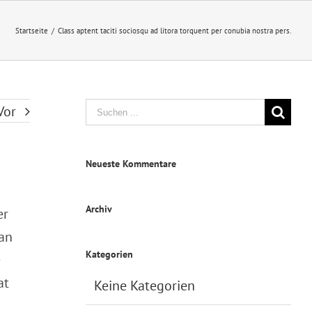
Startseite
/
Class aptent taciti sociosqu ad litora torquent per conubia nostra pers.
Suche
Vor
nach:
Neueste Kommentare
Archiv
er
ean
Kategorien
e
at
Keine Kategorien