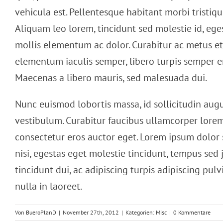
vehicula est. Pellentesque habitant morbi tristiq
Aliquam leo lorem, tincidunt sed molestie id, eg
mollis elementum ac dolor. Curabitur ac metus et 
elementum iaculis semper, libero turpis semper era
Maecenas a libero mauris, sed malesuada dui.
Nunc euismod lobortis massa, id sollicitudin augue
vestibulum. Curabitur faucibus ullamcorper lorem 
consectetur eros auctor eget. Lorem ipsum dolor s
nisi, egestas eget molestie tincidunt, tempus sed 
tincidunt dui, ac adipiscing turpis adipiscing pul
nulla in laoreet.
Von
BueroPlanD
|
November 27th, 2012
|
Kategorien:
Misc
|
0 Kommentare