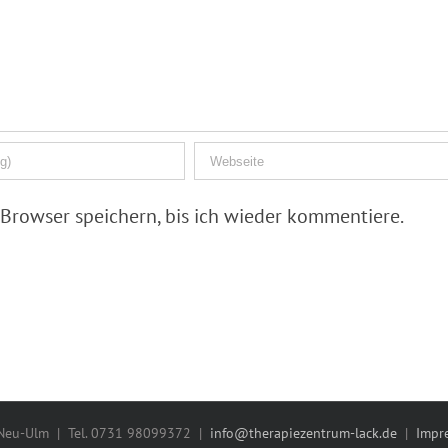
Browser speichern, bis ich wieder kommentiere.
 Neu-Ulm | Tel. 0731 98099372 |
info@therapiezentrum-lack.de
|
Impr